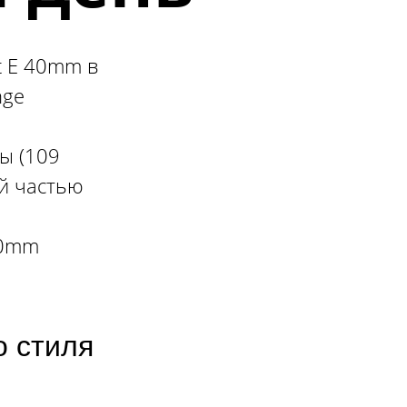
t E 40mm в
nge
ы (109
ей частью
40mm
 стиля