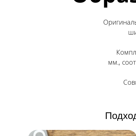
Оригиналь
ши
Компл
мм., соо
Сов
Подхо